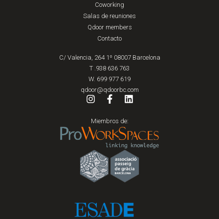
Coworking
Salas de reuniones
Qdoor members
Contacto
C/ Valencia, 264 1º 08007 Barcelona
T .938 636 763
W. 699 977 619
qdoor@qdoorbc.com
Miembros de: