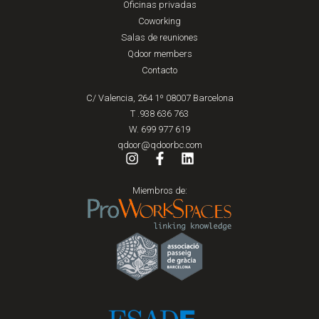
Oficinas privadas
Coworking
Salas de reuniones
Qdoor members
Contacto
C/ Valencia, 264 1º 08007 Barcelona
T .938 636 763
W. 699 977 619
qdoor@qdoorbc.com
Miembros de: