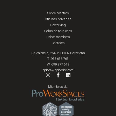
Sobre nosotros
Oficinas privadas
Coworking
Salas de reuniones
Qdoor members
Contacto
C/ Valencia, 264 1º 08007 Barcelona
T .938 636 763
W. 699 977 619
qdoor@qdoorbc.com
Miembros de: