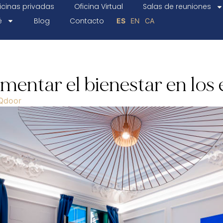
icinas privadas
Oficina Virtual
Salas de reuniones
é
Blog
Contacto
ES
EN
CA
mentar el bienestar en los 
Qdoor