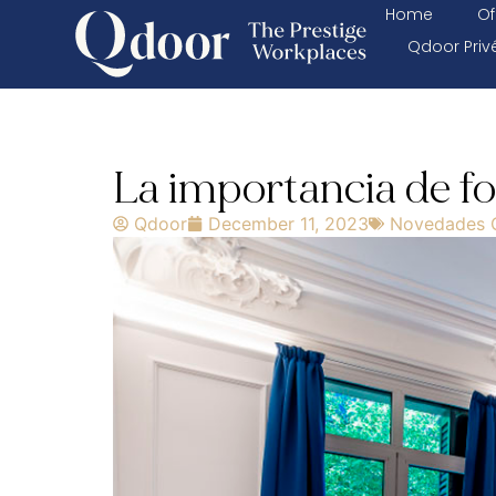
Home
Of
Qdoor Priv
La importancia de fo
Qdoor
December 11, 2023
Novedades 