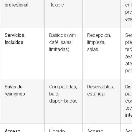
profesional
flexible
en
pro
exi
Servicios
Básicos (wifi,
Recepción,
Ser
incluidos
café, salas
limpieza,
pr
limitadas)
salas
tec
av
at
pe
Salas de
Compartidas,
Reservables,
Di
reuniones
bajo
estándar
par
disponibilidad
co
tec
int
Acceso
Horario
Acceso
Ac