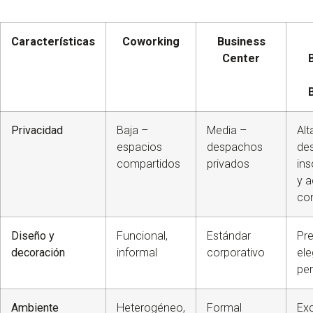
Características
Coworking
Business
Center
Privacidad
Baja –
Media –
Alt
espacios
despachos
de
compartidos
privados
in
y 
co
Diseño y
Funcional,
Estándar
Pr
decoración
informal
corporativo
ele
per
Ambiente
Heterogéneo,
Formal
Exc