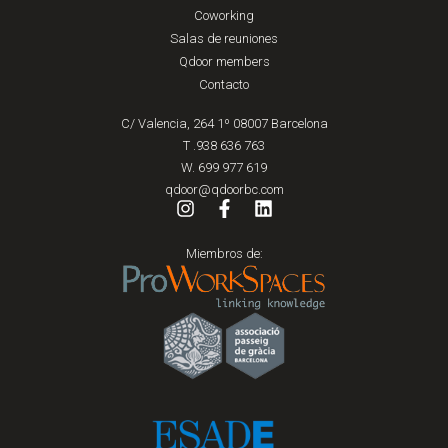
Coworking
Salas de reuniones
Qdoor members
Contacto
C/ Valencia, 264 1º 08007 Barcelona
T .938 636 763
W. 699 977 619
qdoor@qdoorbc.com
Miembros de: