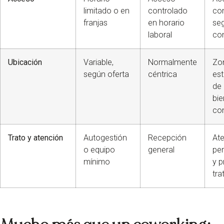
limitado o en
controlado
co
franjas
en horario
seg
laboral
con
Ubicación
Variable,
Normalmente
Zo
según oferta
céntrica
est
de 
bie
co
Trato y atención
Autogestión
Recepción
At
o equipo
general
pe
mínimo
y p
tra