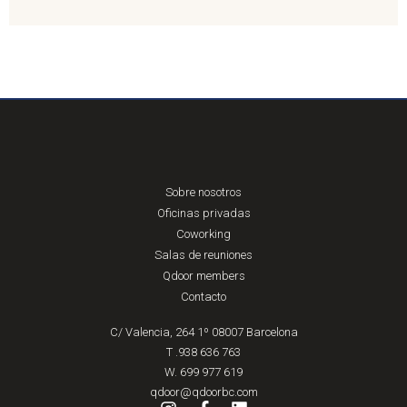
Sobre nosotros
Oficinas privadas
Coworking
Salas de reuniones
Qdoor members
Contacto
C/ Valencia, 264 1º 08007 Barcelona
T .938 636 763
W. 699 977 619
qdoor@qdoorbc.com