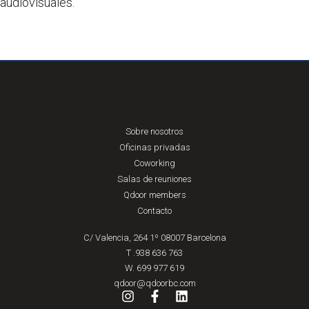
audiovisuales.
Sobre nosotros
Oficinas privadas
Coworking
Salas de reuniones
Qdoor members
Contacto
C/ Valencia, 264 1º 08007 Barcelona
T .938 636 763
W. 699 977 619
qdoor@qdoorbc.com