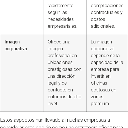
rápidamente
complicaciones
según las
contractuales y
necesidades
costos
empresariales.
adicionales.
Imagen
Ofrece una
La imagen
corporativa
imagen
corporativa
profesional en
depende de la
ubicaciones
capacidad de la
prestigiosas con
empresa para
una dirección
invertir en
legal y de
oficinas
contacto en
costosas en
entornos de alto
zonas
nivel.
premium.
Estos aspectos han llevado a muchas empresas a
considerar esta opción como una estrategia eficaz para